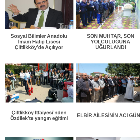
Sosyal Bilimler Anadolu
SON MUHTAR, SON
İmam Hatip Lisesi
YOLCULUĞUNA
Çiftlikköy’de Açılıyor
UĞURLANDI
Çiftlikköy İtfaiyesi’nden
ELBİR AİLESİNİN ACI GÜ
Özdilek’te yangın eğitimi