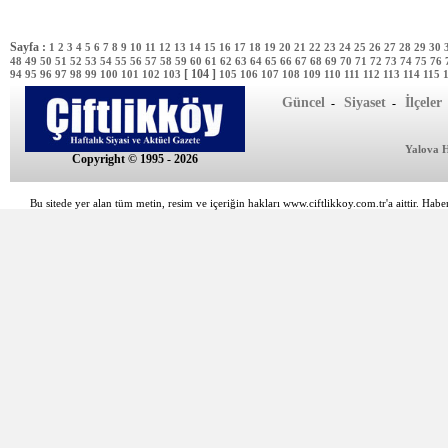
Sayfa :
1
2
3
4
5
6
7
8
9
10
11
12
13
14
15
16
17
18
19
20
21
22
23
24
25
26
27
28
29
30
48
49
50
51
52
53
54
55
56
57
58
59
60
61
62
63
64
65
66
67
68
69
70
71
72
73
74
75
76
[ 104 ]
94
95
96
97
98
99
100
101
102
103
105
106
107
108
109
110
111
112
113
114
115
Güncel
Siyaset
İlçeler
-
-
Yalova 
Copyright © 1995 - 2026
Bu sitede yer alan tüm metin, resim ve içeriğin hakları www.ciftlikkoy.com.tr'a aittir. Haber