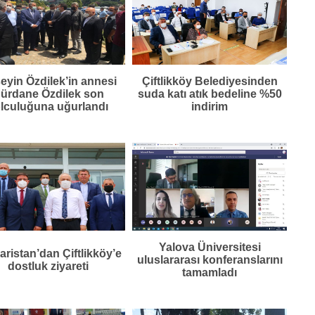
eyin Özdilek’in annesi
Çiftlikköy Belediyesinden
ürdane Özdilek son
suda katı atık bedeline %50
lculuğuna uğurlandı
indirim
Yalova Üniversitesi
aristan’dan Çiftlikköy’e
uluslararası konferanslarını
dostluk ziyareti
tamamladı