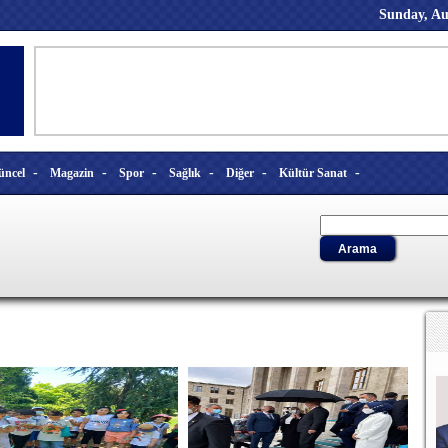
Sunday, Au
-
-
-
-
-
-
üncel
Magazin
Spor
Sağlık
Diğer
Kültür Sanat