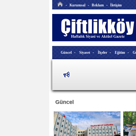
-
-
-
Kurumsal
Reklam
İletişim
-
-
-
-
Güncel
Siyaset
İlçeler
Eğitim
G
Güncel