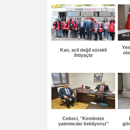
Yen
Kan, acil değil sürekli
ola
ihtiyaçtır
Cebeci, ‘’Kentimize
yatırımcılar bekliyoruz’’
gön