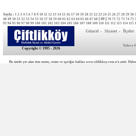
Sayfa :
1
2
3
4
5
6
7
8
9
10
11
12
13
14
15
16
17
18
19
20
21
22
23
24
25
26
27
28
29
30
[ 69 ]
48
49
50
51
52
53
54
55
56
57
58
59
60
61
62
63
64
65
66
67
68
70
71
72
73
74
75
93
94
95
96
97
98
99
100
101
102
103
104
105
106
107
108
109
110
111
112
113
114
115
Güncel
Siyaset
İlçeler
-
-
Yalova 
Copyright © 1995 - 2026
Bu sitede yer alan tüm metin, resim ve içeriğin hakları www.ciftlikkoy.com.tr'a aittir. Haber