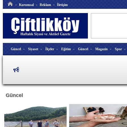
-
-
-
Kurumsal
Reklam
İletişim
-
-
-
-
-
-
Güncel
Siyaset
İlçeler
Eğitim
Güncel
Magazin
Spor
Güncel