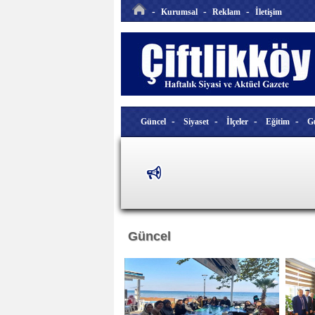
-
-
-
Kurumsal
Reklam
İletişim
-
-
-
-
Güncel
Siyaset
İlçeler
Eğitim
G
Güncel