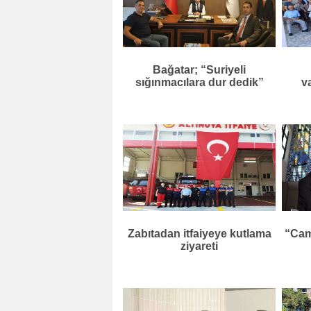
Bağatar; “Suriyeli
sığınmacılara dur dedik”
v
Zabıtadan itfaiyeye kutlama
“Cami
ziyareti