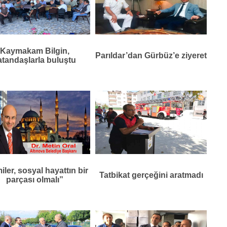
Kaymakam Bilgin,
Parıldar’dan Gürbüz’e ziyeret
atandaşlarla buluştu
ler, sosyal hayattın bir
Tatbikat gerçeğini aratmadı
parçası olmalı”