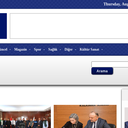
Thursday, Aug
-
-
-
-
-
-
üncel
Magazin
Spor
Sağlık
Diğer
Kültür Sanat